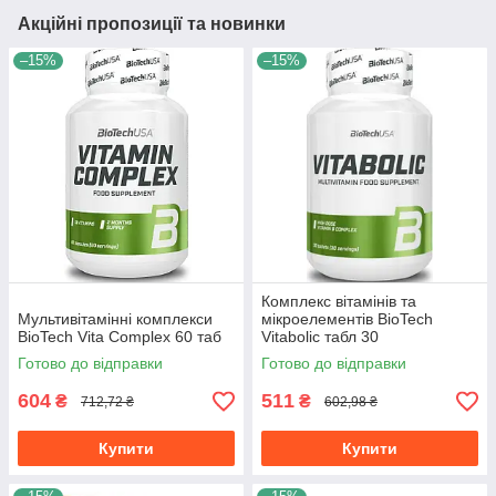
Акційні пропозиції та новинки
–15%
–15%
Комплекс вітамінів та
Мультивітамінні комплекси
мікроелементів BioTech
BioTech Vita Complex 60 таб
Vitabolic табл 30
Готово до відправки
Готово до відправки
604
511
₴
₴
712,72 ₴
602,98 ₴
Купити
Купити