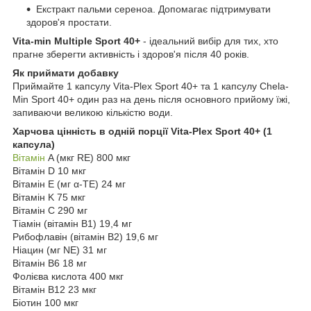
Екстракт пальми сереноа. Допомагає підтримувати
здоров'я простати.
Vita-min Multiple Sport 40+
- ідеальний вибір для тих, хто
прагне зберегти активність і здоров'я після 40 років.
Як приймати добавку
Приймайте 1 капсулу Vita-Plex Sport 40+ та 1 капсулу Chela-
Min Sport 40+ один раз на день після основного прийому їжі,
запиваючи великою кількістю води.
Харчова цінність в одній порції Vita-Plex Sport 40+ (1
капсула)
Вітамін
A (мкг RE) 800 мкг
Вітамін D 10 мкг
Вітамін E (мг α-TE) 24 мг
Вітамін K 75 мкг
Вітамін C 290 мг
Тіамін (вітамін B1) 19,4 мг
Рибофлавін (вітамін B2) 19,6 мг
Ніацин (мг NE) 31 мг
Вітамін B6 18 мг
Фолієва кислота 400 мкг
Вітамін B12 23 мкг
Біотин 100 мкг