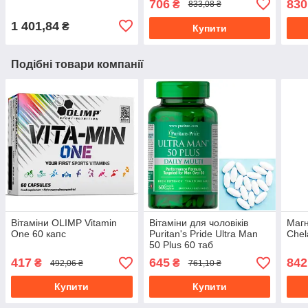
706
830
₴
833,08 ₴
1 401,84
₴
Купити
Подібні товари компанії
Вітаміни OLIMP Vitamin
Вітаміни для чоловіків
Магн
One 60 капс
Puritan's Pride Ultra Man
Chel
50 Plus 60 таб
417
645
842
₴
₴
492,06 ₴
761,10 ₴
Купити
Купити