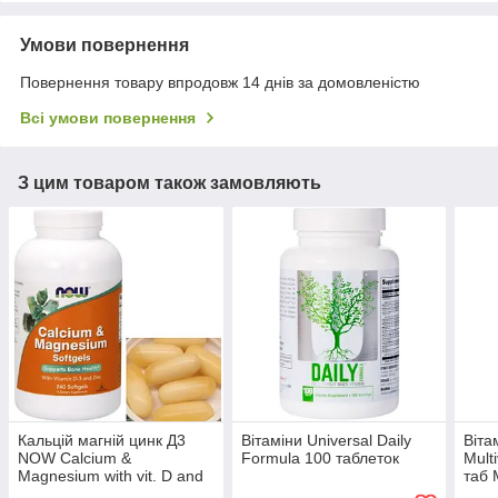
Умови повернення
Повернення товару впродовж 14 днів за домовленістю
Всі умови повернення
З цим товаром також замовляють
Кальцій магній цинк Д3
Вітаміни Universal Daily
Віта
NOW Calcium &
Formula 100 таблеток
Mult
Magnesium with vit. D and
таб 
Zinc 240 гел капс
комп