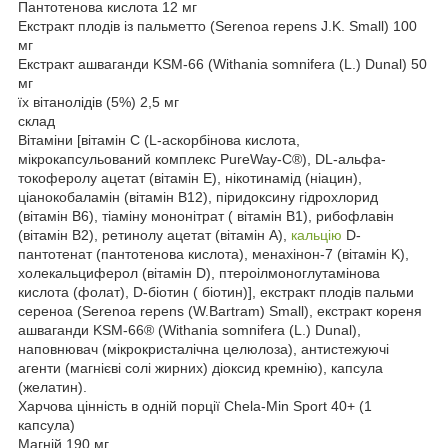
Пантотенова кислота 12 мг
Екстракт плодів із пальметто (Serenoa repens J.K. Small) 100
мг
Екстракт ашваганди KSM-66 (Withania somnifera (L.) Dunal) 50
мг
їх вітанолідів (5%) 2,5 мг
склад
Вітаміни [вітамін C (L-аскорбінова кислота,
мікрокапсульований комплекс PureWay-C®), DL-альфа-
токоферолу ацетат (вітамін E), нікотинамід (ніацин),
ціанокобаламін (вітамін B12), піридоксину гідрохлорид
(вітамін B6), тіаміну мононітрат ( вітамін B1), рибофлавін
(вітамін B2), ретинолу ацетат (вітамін A),
кальцію
D-
пантотенат (пантотенова кислота), менахінон-7 (вітамін K),
холекальциферол (вітамін D), птероілмоноглутамінова
кислота (фолат), D-біотин ( біотин)], екстракт плодів пальми
сереноа (Serenoa repens (W.Bartram) Small), екстракт кореня
ашваганди KSM-66® (Withania somnifera (L.) Dunal),
наповнювач (мікрокристалічна целюлоза), антистежуючі
агенти (магнієві солі жирних) діоксид кремнію), капсула
(желатин).
Харчова цінність в одній порції Chela-Min Sport 40+ (1
капсула)
Магній 190 мг