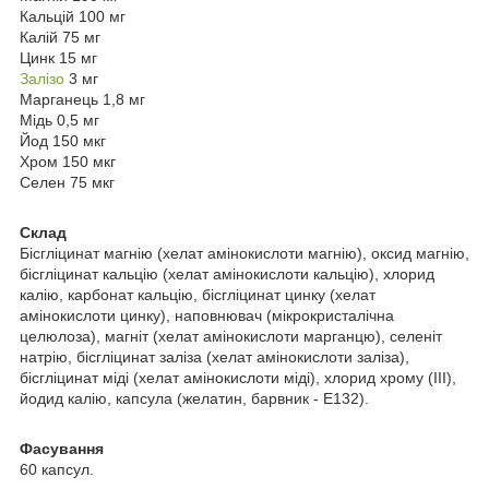
Кальцій 100 мг
Калій 75 мг
Цинк 15 мг
Залізо
3 мг
Марганець 1,8 мг
Мідь 0,5 мг
Йод 150 мкг
Хром 150 мкг
Селен 75 мкг
Склад
Бісгліцинат магнію (хелат амінокислоти магнію), оксид магнію,
бісгліцинат кальцію (хелат амінокислоти кальцію), хлорид
калію, карбонат кальцію, бісгліцинат цинку (хелат
амінокислоти цинку), наповнювач (мікрокристалічна
целюлоза), магніт (хелат амінокислоти марганцю), селеніт
натрію, бісгліцинат заліза (хелат амінокислоти заліза),
бісгліцинат міді (хелат амінокислоти міді), хлорид хрому (III),
йодид калію, капсула (желатин, барвник - E132).
Фасування
60 капсул.