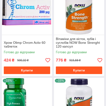
Вітаміни для кісток, зубів і
Хром Olimp Chrom Activ 60
суглобів NOW Bone Strenght
таблеток
120 капсул
Готово до відправки
Готово до відправки
424
776
₴
₴
500,32 ₴
915,68 ₴
Купити
Купити
–15%
–15%