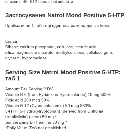
вітамінів В6, В12 і фолієвої кислоти.
Застосування Natrol Mood Positive 5-HTP
Приймати по 1 таблетці один-два рази на день з їжею.
Склад
Dibasic calcium phosphate, cellulose, stearic acid,
silica,magnesium stearate, methylcellulose, cellulose gum,
glycerin, hypromellose.
Serving Size Natrol Mood Positive 5-HTP:
таб 1
Amount Per Serving %DV
Vitamin B-6 (from Pyridoxine Hydrochloride) 10 mg 500%
Folic Acid 200 mcg 50%
Vitamin B-12 (Cyanocobalamin) 50 mcg 833%
5-HTP (5-Hydroxytryptophan) (derived from Griffonia
simplicifolia) (seed) 50 mg *
Suntheanine L-Theanine 50 mg *
*Daily Value (DV) not established.