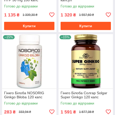
Готово до відправки
Готово до відправки
1 135
1 320
₴
₴
1 339,30 ₴
1 557,60 ₴
Купити
Купити
–15%
–15%
Гінкго Білоба NOSORIG
Гінкго Білоба Солгар Solgar
Ginkgo Biloba 120 капс
Super Ginkgo 120 капс
Готово до відправки
Готово до відправки
283
1 591
₴
₴
333,94 ₴
1 877,38 ₴