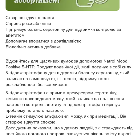
Створює відчуття щастя
Сприяє розслабленню
Підтримує баланс серотоніну для підтримки контролю за
апетитом
Допомагає впоратися з дратівливістю
Біологічно активна добавка
Відкрийтесь для щасливих думок за допомогою Natrol Mood
Positive 5-HTP. Продукт подвійної дії, який поєднує в собі силу
5-гідроксітріптофану для підтримки балансу серотоніну, який
впливає на самопочуття, і L-теанін, підтримує стан
розслабленості без сонливості.
5-гідроксітріптофан є прямим прекурсором серотоніну,
хімічного посередника мозку, який впливає на поліпшення
настрою і контроль апетиту. 5-гідроксітріптофан вирішує
проблему поганого настрою.
L-теанін стимулює альфа-хвилі мозку, як при медитації. Він
створює відчуття спокою.
Дослідження показали, що у деяких людей, які страждають від
постійного поганого настрою, знижується рівень вмісту в крові