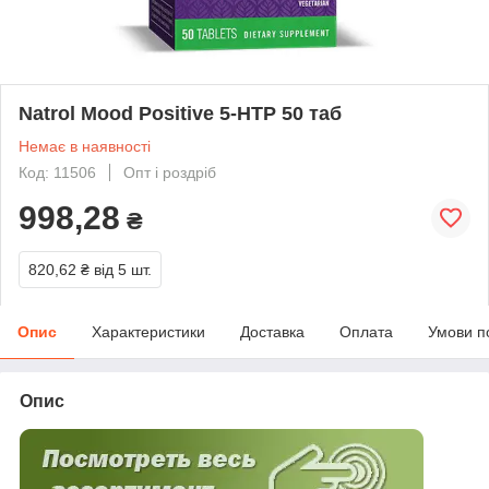
Natrol Mood Positive 5-HTP 50 таб
Немає в наявності
Код: 11506
Опт і роздріб
998,28
₴
820,62 ₴
від 5 шт.
Опис
Характеристики
Доставка
Оплата
Умови п
Опис