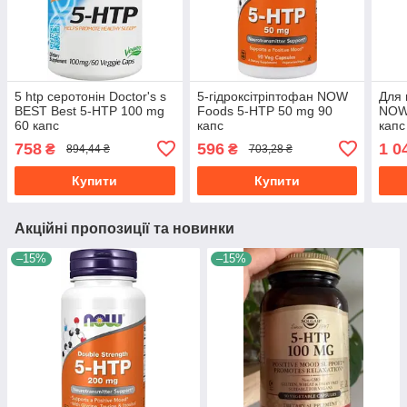
5 htp серотонін Doctor's s
5-гідроксітріптофан NOW
Для
BEST Best 5-HTP 100 mg
Foods 5-HTP 50 mg 90
NOW
60 капс
капс
капс
758
596
1 0
₴
₴
894,44 ₴
703,28 ₴
Купити
Купити
Акційні пропозиції та новинки
–15%
–15%