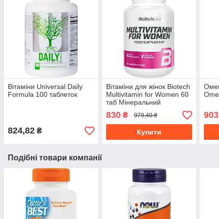
Вітаміни Universal Daily
Вітаміни для жінок Biotech
Оме
Formula 100 таблеток
Multivitamin for Women 60
Omeg
таб Мінеральний
комплекс
830
903
₴
979,40 ₴
824,82
₴
Купити
Подібні товари компанії