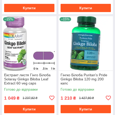
Купити
Купити
–15%
–15%
Екстракт листя Гінго Білоба
Гінгко Білоба Puritan's Pride
Solaray Ginkgo Biloba Leaf
Ginkgo Biloba 120 mg 200
Extract 60 veg caps
капс
Готово до відправки
Готово до відправки
1 049
1 210
₴
₴
1 237,82 ₴
1 427,80 ₴
Купити
Купити