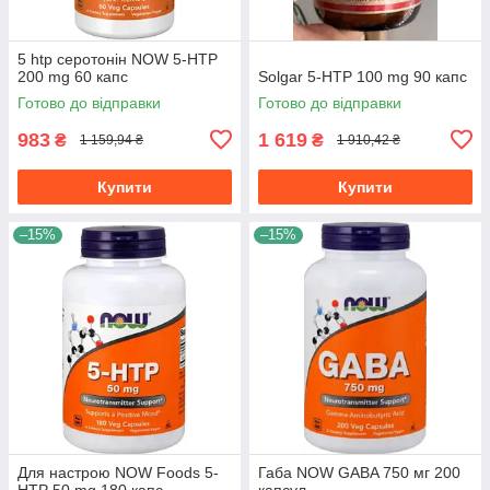
5 htp серотонін NOW 5-HTP
200 mg 60 капс
Solgar 5-HTP 100 mg 90 капс
Готово до відправки
Готово до відправки
983
1 619
₴
₴
1 159,94 ₴
1 910,42 ₴
Купити
Купити
–15%
–15%
Для настрою NOW Foods 5-
Габа NOW GABA 750 мг 200
HTP 50 mg 180 капс
капсул