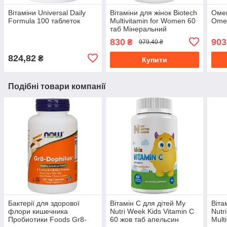
Вітаміни Universal Daily
Вітаміни для жінок Biotech
Оме
Formula 100 таблеток
Multivitamin for Women 60
Omeg
таб Мінеральний
комплекс
830
903
₴
979,40 ₴
824,82
₴
Купити
Подібні товари компанії
Бактерії для здорової
Вітамін C для дітей My
Віта
флори кишечника
Nutri Week Kids Vitamin C
Nutr
Пробиотики Foods Gr8-
60 жов таб апельсин
Mult