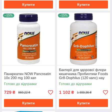
Купити
Купити
–15%
–15%
Бактерії для здорової флори
Панкреатин NOW Pancreatin
кишечника Пробиотики Foods
10x 200 mg 100 кап
Gr8-Dophilus (120 капс) нау
фудс
Готово до відправки
Готово до відправки
729
1 102
₴
₴
860,22 ₴
1 300,36 ₴
Купити
Купити