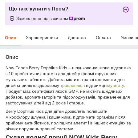
Що таке купити з Пром?
Замовлення під захистом
Опис
Характеристики
Доставка
Оплата
Умови п
Опис
Now Foods Berry Dophilus Kids – шлунково-кишкова підтримка
з 10 пробіотичних штамів для дітей у формі фруктових
жувальних таблеток. Добавка містить травні ферменти для
дітей сприяють здоровому
травленню
і підтримці
імунітету
.
Продукт має сертифікат якості GMP, не містить шкідливих
добавок, ароматизаторів та підсолоджувачів, призначене для
застосування дітей від 2 років і старше.
Berry Dophilus Kids для дітей дозволять поліпшити
мікрофлору шлунка і кишечника, підтримати організм після
прийому антибіотиків, поліпшити апетит і в інших ситуаціях за
різних порушень травної системи.
Склад водної порції NOW Kids Berry