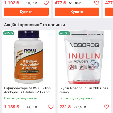
Dophilus (120 капс) нау
перс
1 102
477
477
₴
₴
1 300,36 ₴
562,86 ₴
фудс
Купити
Купити
Акційні пропозиції та новинки
–15%
–15%
Біфідобактерії NOW 8 Billion
Інулін Nosorig Inulin 200 г без
Acidophilus Bifidus 120 капс
смаку
Готово до відправки
Готово до відправки
1 139
231
₴
₴
1 344,02 ₴
272,58 ₴