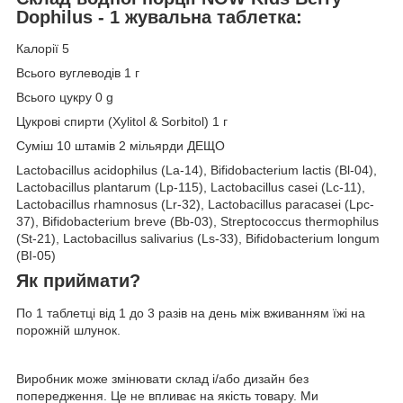
Dophilus - 1 жувальна таблетка:
Калорії 5
Всього вуглеводів 1 г
Всього цукру 0 g
Цукрові спирти (Xylitol & Sorbitol) 1 г
Суміш 10 штамів 2 мільярди ДЕЩО
Lactobacillus acidophilus (La-14), Bifidobacterium lactis (Bl-04),
Lactobacillus plantarum (Lp-115), Lactobacillus casei (Lc-11),
Lactobacillus rhamnosus (Lr-32), Lactobacillus paracasei (Lpc-
37), Bifidobacterium breve (Bb-03), Streptococcus thermophilus
(St-21), Lactobacillus salivarius (Ls-33), Bifidobacterium longum
(BI-05)
Як приймати?
По 1 таблетці від 1 до 3 разів на день між вживанням їжі на
порожній шлунок.
Виробник може змінювати склад і/або дизайн без
попередження. Це не впливає на якість товару. Ми