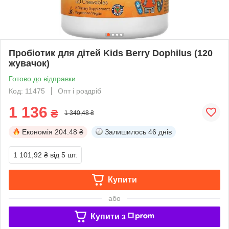
Пробіотик для дітей Kids Berry Dophilus (120
жувачок)
Готово до відправки
Код: 11475
Опт і роздріб
1 136
₴
1 340,48 ₴
Економія
204.48 ₴
Залишилось
46 днів
1 101,92 ₴
від 5 шт.
Купити
або
Купити з