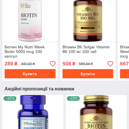
Біотин My Nutri Week
Вітамін В6 Solgar Vitamin
Віта
Biotin 5000 mcg 100
B6 100 мг 100 таб
Week
капсул
mcg 
289
508
667
₴
₴
341,02 ₴
599,44 ₴
Купити
Купити
Акційні пропозиції та новинки
–15%
–15%