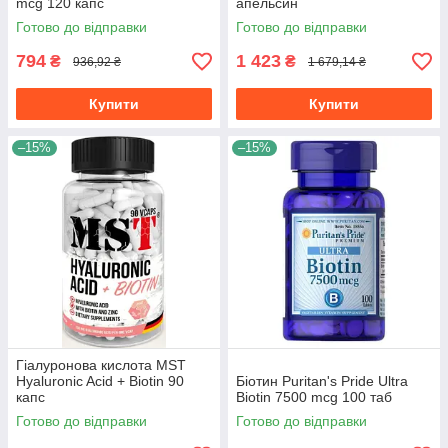
mcg 120 капс
апельсин
Готово до відправки
Готово до відправки
794
1 423
₴
₴
936,92 ₴
1 679,14 ₴
Купити
Купити
–15%
–15%
Гіалуронова кислота MST
Hyaluronic Acid + Biotin 90
Біотин Puritan's Pride Ultra
капс
Biotin 7500 mcg 100 таб
Готово до відправки
Готово до відправки