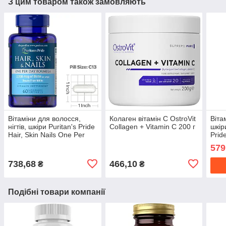
З цим товаром також замовляють
Вітаміни для волосся,
Колаген вітамін С OstroVit
Віта
нігтів, шкіри Puritan's Pride
Collagen + Vitamin C 200 г
шкіри
Hair, Skin Nails One Per
Pride
Day Formula 60 капс гел
таб
579
738,68
466,10
₴
₴
Подібні товари компанії