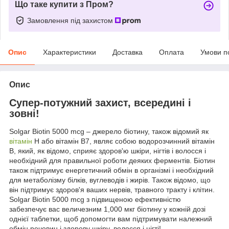
Що таке купити з Пром?
Замовлення під захистом
Опис
Характеристики
Доставка
Оплата
Умови п
Опис
Супер-потужний захист, всередині і
зовні!
Solgar Biotin 5000 mcg – джерело біотину, також відомий як
вітамін
Н або вітамін В7, являє собою водорозчинний вітамін
В, який, як відомо, сприяє здоров'ю шкіри, нігтів і волосся і
необхідний для правильної роботи деяких ферментів. Біотин
також підтримує енергетичний обмін в організмі і необхідний
для метаболізму білків, вуглеводів і жирів. Також відомо, що
він підтримує здоров'я ваших нервів, травного тракту і клітин.
Solgar Biotin 5000 mcg з підвищеною ефективністю
забезпечує вас величезним 1,000 мкг біотину у кожній дозі
однієї таблетки, щоб допомогти вам підтримувати належний
обмін речовин і здорову шкіру, волосся і нігті!