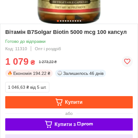
Вітамін В7Solgar Biotin 5000 mcg 100 капсул
Готово до відправки
Код: 11310
Опт і роздріб
1 079
₴
1 273,22 ₴
Економія
194.22 ₴
Залишилось
46 днів
1 046,63 ₴
від 5 шт.
Купити
або
Купити з