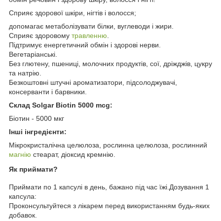
Сприяє здорової шкіри, нігтів і волосся;
допомагає метаболізувати білки, вуглеводи і жири.
Сприяє здоровому
травленню
.
Підтримує енергетичний обмін і здорові нерви.
Вегетаріанські.
Без глютену, пшениці, молочних продуктів, сої, дріжджів, цукру
та натрію.
Безкоштовні штучні ароматизатори, підсолоджувачі,
консерванти і барвники.
Склад Solgar Biotin 5000 mcg:
Біотин - 5000 мкг
Інші інгредієнти:
Мікрокристалічна целюлоза, рослинна целюлоза, рослинний
магнію
стеарат, діоксид кремнію.
Як приймати?
Приймати по 1 капсулі в день, бажано під час їжі.Дозування 1
капсула:
Проконсультуйтеся з лікарем перед використанням будь-яких
добавок.