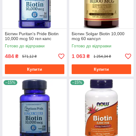
Біотин Puritan's Pride Biotin
Біотин Solgar Biotin 10,000
10,000 mcg 50 гел капс
mcg 60 капсул
Готово до відправки
Готово до відправки
484
1 063
₴
₴
571,12 ₴
1 254,34 ₴
Купити
Купити
–15%
–15%