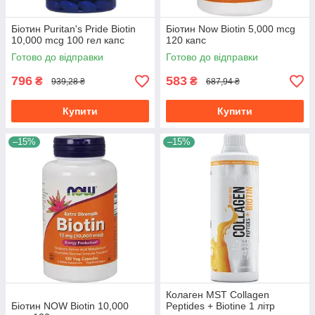
Біотин Puritan's Pride Biotin
Біотин Now Biotin 5,000 mcg
10,000 mcg 100 гел капс
120 капс
Готово до відправки
Готово до відправки
796
583
₴
₴
939,28 ₴
687,94 ₴
Купити
Купити
–15%
–15%
Колаген MST Сollagen
Біотин NOW Biotin 10,000
Peptides + Biotine 1 літр