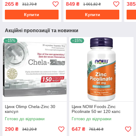
265
849
385
₴
₴
312,70 ₴
1 001,82 ₴
Купити
Купити
Акційні пропозиції та новинки
–15%
–15%
Цинк Olimp Chela-Zinc 30
Цинк NOW Foods Zinc
капсул
Picolinate 50 мг 120 капс
Готово до відправки
Готово до відправки
290
647
₴
₴
342,20 ₴
763,46 ₴