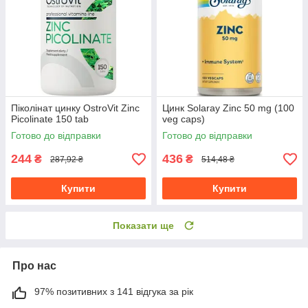
Піколінат цинку OstroVit Zinc
Цинк Solaray Zinc 50 mg (100
Picolinate 150 tab
veg caps)
Готово до відправки
Готово до відправки
244
436
₴
₴
287,92 ₴
514,48 ₴
Купити
Купити
Показати ще
Про нас
97% позитивних з 141 відгука за рік