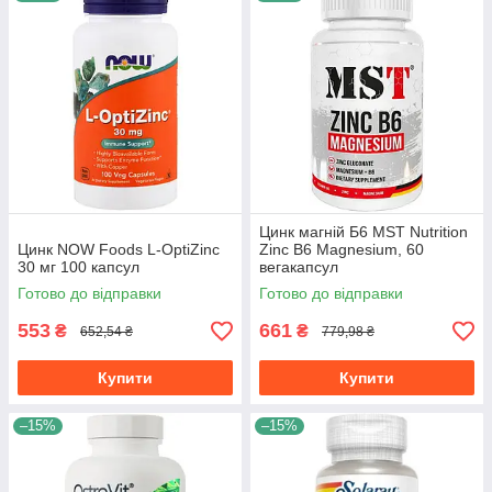
Цинк магній Б6 MST Nutrition
Цинк NOW Foods L-OptiZinc
Zinc B6 Magnesium, 60
30 мг 100 капсул
вегакапсул
Готово до відправки
Готово до відправки
553
661
₴
₴
652,54 ₴
779,98 ₴
Купити
Купити
–15%
–15%