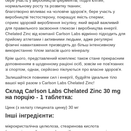
бере участь у виробництві ферментів, поділі клітин,
нормальному росту та розвитку тканин;
благотворно впливає на чоловіче здоров'я, бере участь у
виробництві тестостерону, покращує якість сперми;
сприяє здоровій вироблення інсуліну, який вкрай важливий
для правильного засвоєння глюкози і виробництва енергії.
Chelated Zinc від компанії Carlson Labs відмінно підходить для
прийому атлетами і активними людьми, адже регулярні
фізичні навантаження призводять до більш інтенсивному
використанню тілом запасів цього мінералу.
Крім цього, представлений комплекс також стане прекрасним
доповненням в щоденному раціоні осіб, зовсім не пов'язаних
зі спортом, однак, серйозно піклуються про власне здоров'я.
Залишайтеся повними сил і енергії, будуйте ідеальне тіло
вашої мрії разом з Carlson Labs Chelated Zinc!
Склад Carlson Labs Chelated Zinc 30 mg
на порцію - 1 таблетка:
Цинк (з хелату глицината цинку) 30 мг
Інші інгредієнти:
мікрокристалічна целюлоза, стеаринова кислота