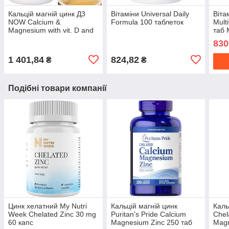
Кальцій магній цинк Д3
Вітаміни Universal Daily
Віта
NOW Calcium &
Formula 100 таблеток
Mult
Magnesium with vit. D and
таб 
Zinc 240 гел капс
комп
830
1 401,84
824,82
₴
₴
Подібні товари компанії
Цинк хелатний My Nutri
Кальцій магній цинк
Каль
Week Chelated Zinc 30 mg
Puritan's Pride Calcium
Chel
60 капс
Magnesium Zinc 250 таб
Magn