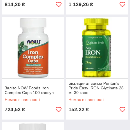
814,20
1 129,26
₴
₴
Бісгліцинат заліза Puritan's
Залізо NOW Foods Iron
Pride Easy IRON Glycinate 28
Complex Caps 100 капсул
мг 30 капс
Немає в наявності
Немає в наявності
724,52
152,22
₴
₴