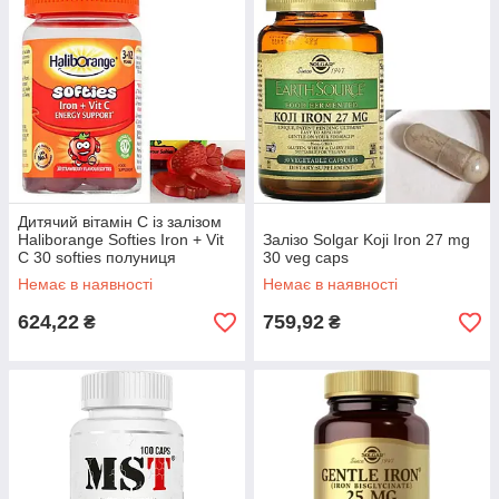
Дитячий вітамін С із залізом
Haliborange Softies Iron + Vit
Залізо Solgar Koji Iron 27 mg
C 30 softies полуниця
30 veg caps
Немає в наявності
Немає в наявності
624,22
759,92
₴
₴