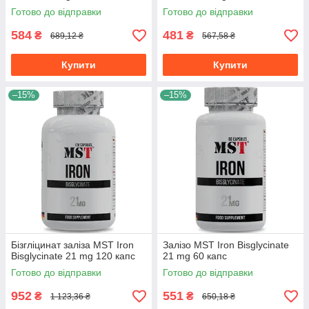
полуниця
Готово до відправки
Готово до відправки
584
481
₴
₴
689,12 ₴
567,58 ₴
Купити
Купити
–15%
–15%
Бізгліцинат заліза MST Iron
Залізо MST Iron Bisglycinate
Bisglycinate 21 mg 120 капс
21 mg 60 капс
Готово до відправки
Готово до відправки
952
551
₴
₴
1 123,36 ₴
650,18 ₴