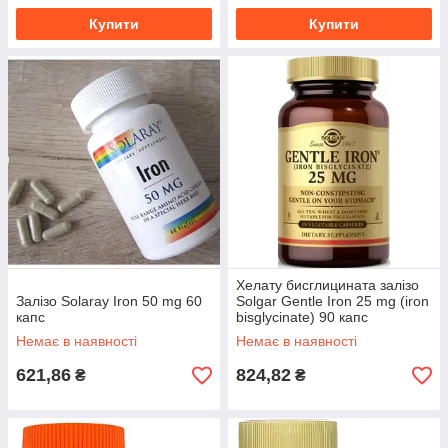
Купити
Купити
Хелату бисглицината залізо
Залізо Solaray Iron 50 mg 60
Solgar Gentle Iron 25 mg (iron
капс
bisglycinate) 90 капс
Немає в наявності
Немає в наявності
621,86
824,82
₴
₴