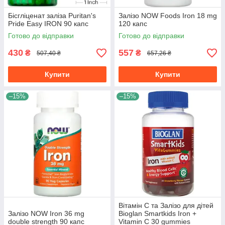
Бісгліценат заліза Puritan's
Залізо NOW Foods Iron 18 mg
Pride Easy IRON 90 капс
120 капс
Готово до відправки
Готово до відправки
430
557
₴
₴
507,40 ₴
657,26 ₴
Купити
Купити
–15%
–15%
Вітамін С та Залізо для дітей
Залізо NOW Iron 36 mg
Bioglan Smartkids Iron +
double strength 90 капс
Vitamin C 30 gummies