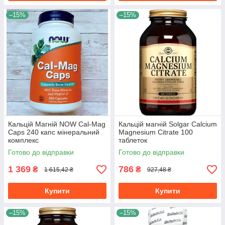
–15%
–15%
Кальцій Магній NOW Cal-Mag
Кальцій магній Solgar Calcium
Caps 240 капс мінеральний
Magnesium Citrate 100
комплекс
таблеток
Готово до відправки
Готово до відправки
1 369
786
₴
₴
1 615,42 ₴
927,48 ₴
Купити
Купити
–15%
–15%