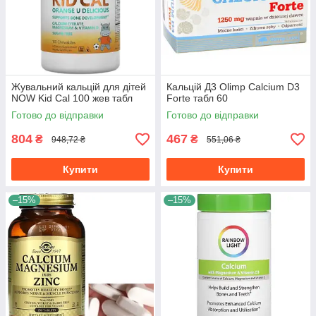
Жувальний кальцій для дітей
Кальцій Д3 Olimp Calcium D3
NOW Kid Cal 100 жев табл
Forte табл 60
Готово до відправки
Готово до відправки
804
467
₴
₴
948,72 ₴
551,06 ₴
Купити
Купити
–15%
–15%