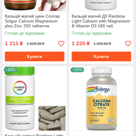
Кальцій магній цинк Солгар
Кальцій магній Д3 Rainbow
Solgar Calcium Magnesium
Light Calcium with Magnesium
plus Zinc 250 таблеток
& Vitamin D3 180 таб
Готово до відправки
Готово до відправки
1 211
1 220
₴
₴
1 428,98 ₴
1 439,60 ₴
Купити
Купити
–15%
–15%
Кальцій цитрат Rainbow Light