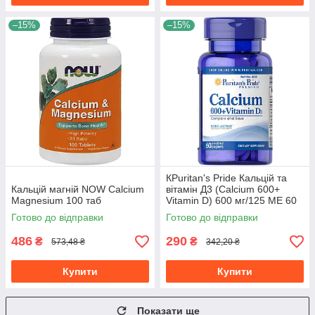
–15%
–15%
КPuritan's Pride Кальцій та
Кальцій магній NOW Calcium
вітамін Д3 (Calcium 600+
Magnesium 100 таб
Vitamin D) 600 мг/125 ME 60
капсул
Готово до відправки
Готово до відправки
486
290
₴
₴
573,48 ₴
342,20 ₴
Купити
Купити
Показати ще