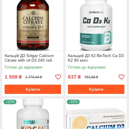
Кальцій Д3 Solgar Calcium
Кальций Д3 К2 BioTech Ca D3
Citrate with vit D3 240 таб
K2 90 капс
Готово до відправки
Готово до відправки
1 508
637
₴
₴
1 779,44 ₴
751,66 ₴
Купити
Купити
–15%
–15%