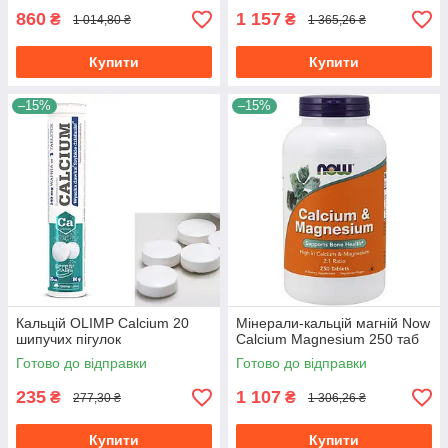
860
1 157
₴
₴
1 014,80 ₴
1 365,26 ₴
Купити
Купити
–15%
–15%
Кальцій OLIMP Calcium 20
Мінерали-кальцій магній Now
шипучих пігулок
Calcium Magnesium 250 таб
Готово до відправки
Готово до відправки
235
1 107
₴
₴
277,30 ₴
1 306,26 ₴
Купити
Купити