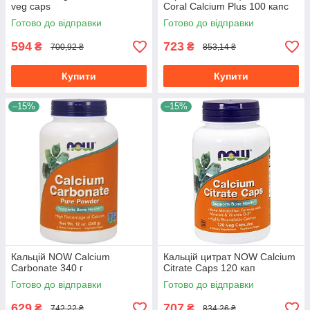
veg caps
Coral Calcium Plus 100 капс
Готово до відправки
Готово до відправки
594
723
₴
₴
700,92 ₴
853,14 ₴
Купити
Купити
–15%
–15%
Кальцій NOW Calcium
Кальцій цитрат NOW Calcium
Carbonate 340 г
Citrate Caps 120 кап
Готово до відправки
Готово до відправки
629
707
₴
₴
742,22 ₴
834,26 ₴