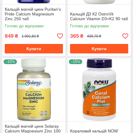
Кальцій магній цинк Puritan's
Pride Calcium Magnesium
Кальцій Д3 К2 OstroVit
Zinc 250 таб
Calcium Vitamin D3+K2 90 таб
Готово до відправки
Готово до відправки
849
365
₴
₴
1 001,82 ₴
430,70 ₴
Купити
Купити
–15%
–15%
Кальцій магній цинк Solaray
Calcium Magnesium Zinc 100
Кораловий кальцій NOW