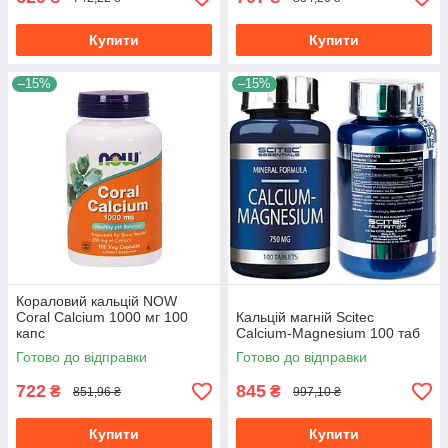
Купити
Купити
–15%
–15%
Кораловий кальцій NOW
Coral Calcium 1000 мг 100
Кальцій магній Scitec
капс
Calcium-Magnesium 100 таб
Готово до відправки
Готово до відправки
722
845
₴
₴
851,96 ₴
997,10 ₴
Купити
Купити