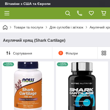
Вітаміни з США та Європи
Товари та послуги
Для суглобів і зв'язок
Акулячий хря
Акулячий хрящ (Shark Cartilage)
Сортування
0
Фільтри
–15%
–15%